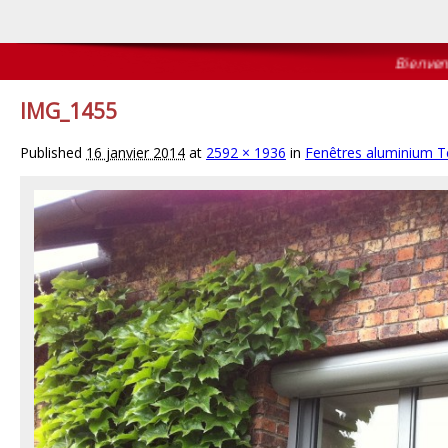
Bienvenue s
IMG_1455
Published
16 janvier 2014
at
2592 × 1936
in
Fenêtres aluminium T