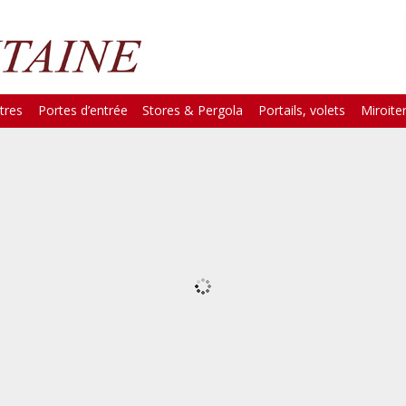
tres
Portes d’entrée
Stores & Pergola
Portails, volets
Miroiter