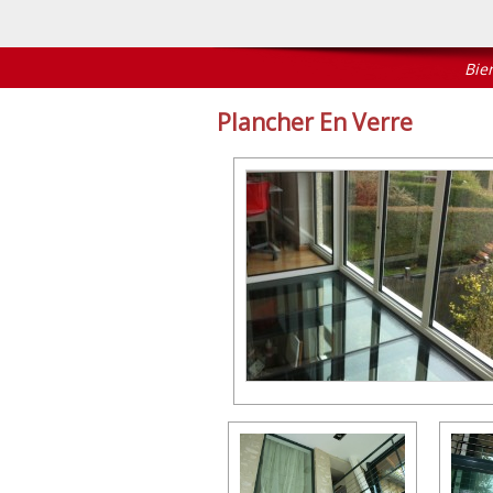
Bienve
Plancher En Verre