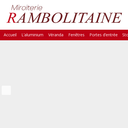
Skip
Accueil
L’aluminium
Véranda
Fenêtres
Portes d’entrée
St
Main Menu
to
content