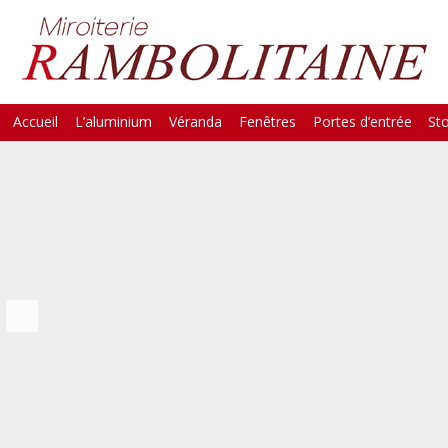
Skip
Accueil
L’aluminium
Véranda
Fenêtres
Portes d’entrée
St
Main Menu
to
content