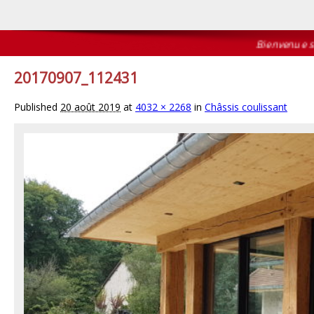
Bienvenue sur l
20170907_112431
Published
20 août 2019
at
4032 × 2268
in
Châssis coulissant