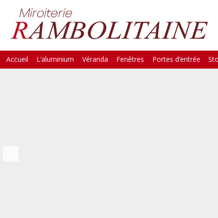
Skip
Accueil
L’aluminium
Véranda
Fenêtres
Portes d’entrée
St
Main Menu
to
content