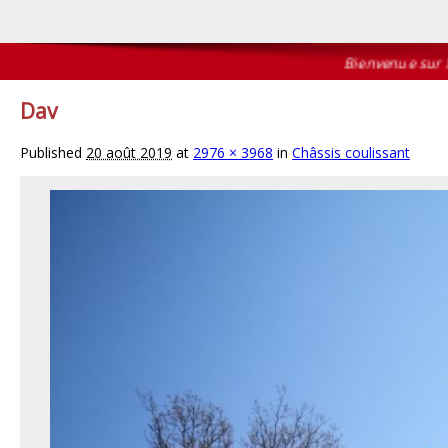
Bienvenue sur le si
Dav
Published
20 août 2019
at
2976 × 3968
in
Châssis coulissant