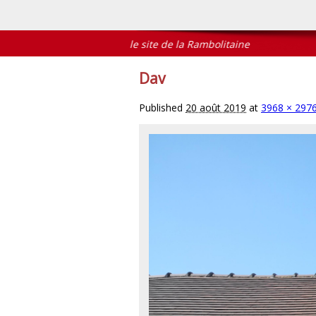
Bienvenue sur le site de la Rambolitaine
Dav
Published
20 août 2019
at
3968 × 297