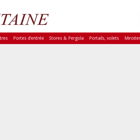
tres
Portes d’entrée
Stores & Pergola
Portails, volets
Miroiter