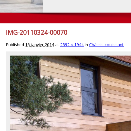
IMG-20110324-00070
Published
16 janvier 2014
at
2592 × 1944
in
Châssis coulissant