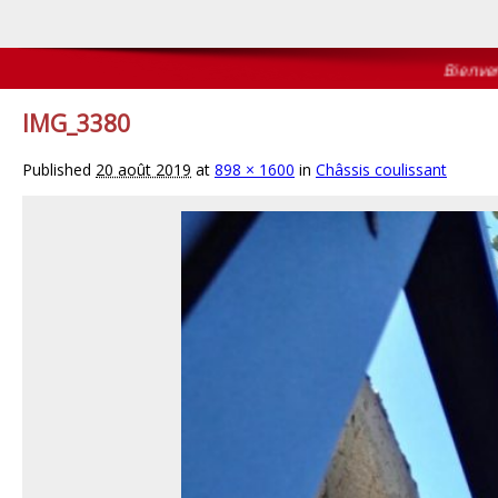
Bienvenue s
IMG_3380
Published
20 août 2019
at
898 × 1600
in
Châssis coulissant