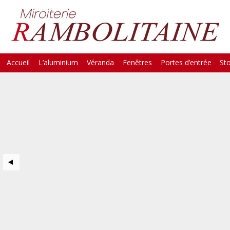
Skip
Accueil
L’aluminium
Véranda
Fenêtres
Portes d’entrée
St
Main Menu
to
content