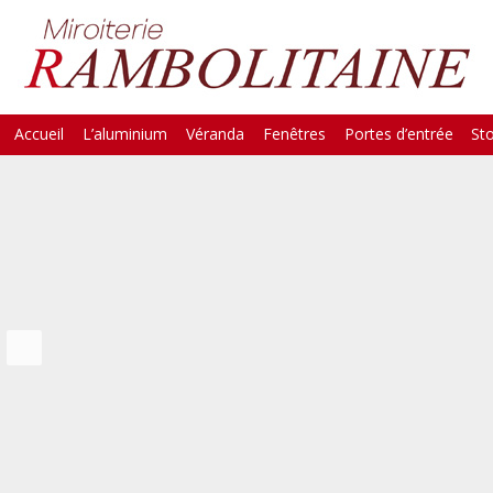
Skip
Accueil
L’aluminium
Véranda
Fenêtres
Portes d’entrée
St
Main Menu
to
content