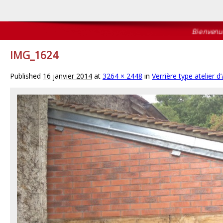
Bienvenue sur
IMG_1624
Published
16 janvier 2014
at
3264 × 2448
in
Verrière type atelier d’