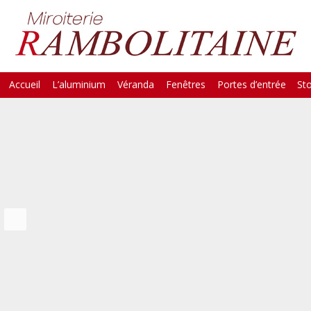
Skip
Accueil
L’aluminium
Véranda
Fenêtres
Portes d’entrée
St
Main Menu
to
content