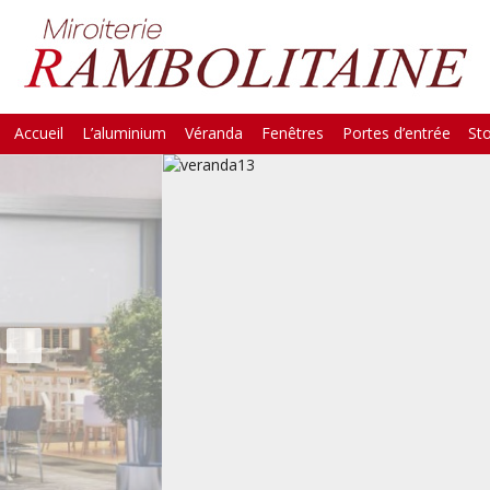
Skip
Accueil
L’aluminium
Véranda
Fenêtres
Portes d’entrée
St
Main Menu
to
content