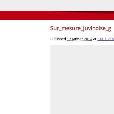
Sur_mesure_juvinoise_g
Published
17 janvier 2014
at
341 × 716