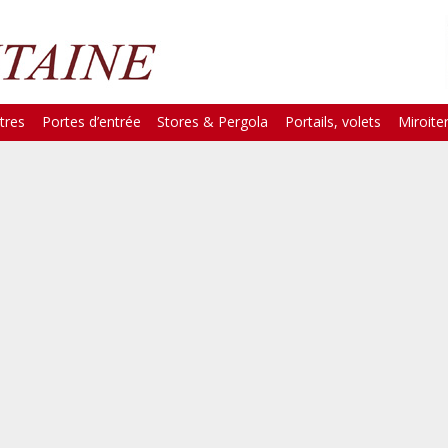
tres
Portes d’entrée
Stores & Pergola
Portails, volets
Miroiter