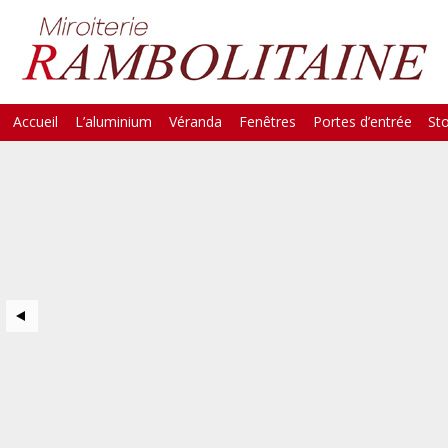
Skip
Accueil
L’aluminium
Véranda
Fenêtres
Portes d’entrée
St
Main Menu
to
content