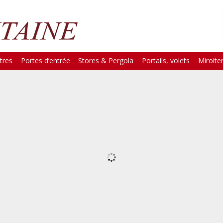
tres
Portes d’entrée
Stores & Pergola
Portails, volets
Miroiter