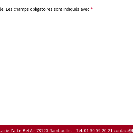
ée.
Les champs obligatoires sont indiqués avec
*
airie Za Le Bel Air 78120 Rambouillet - Tél. 01 30 59 20 21 contact@