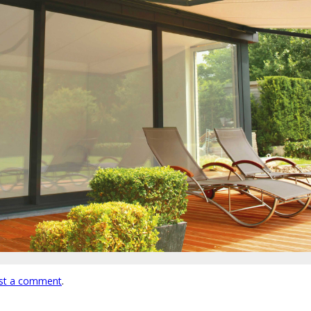
st a comment
.