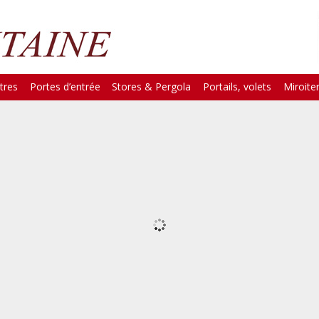
tres
Portes d’entrée
Stores & Pergola
Portails, volets
Miroiter