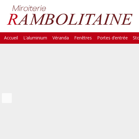
Skip
Accueil
L’aluminium
Véranda
Fenêtres
Portes d’entrée
St
Main Menu
to
content