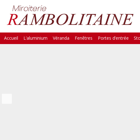
Skip
Accueil
L’aluminium
Véranda
Fenêtres
Portes d’entrée
St
Main Menu
to
content