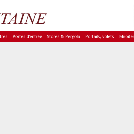
tres
Portes d’entrée
Stores & Pergola
Portails, volets
Miroiter